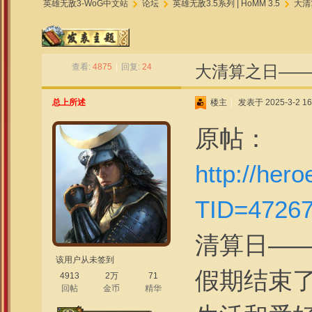
英雄无敌3-WoG中文站
论坛
英雄无敌3.5系列 | HoMM 3.5
大清算
»
›
›
查看:
4875
|
回复:
24
大清算之日——
总上所述
楼主
|
发表于 2025-3-2 16
原帖：
http://her
TID=4726
清算日——
该用户从未签到
假期结束
4913
2万
71
回帖
金币
精华