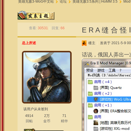
英雄无敌3-WoG中文站
论坛
英雄无敌3.5系列 | HoMM 3.5
Mod
»
›
›
查看:
30531
|
回复:
66
E R A 缝 合 怪 Ⅱ
总上所述
楼主
|
发表于 2021-5-9 00
话说，俄国人弄出一
该用户从未签到
4914
2万
71
回帖
金币
精华