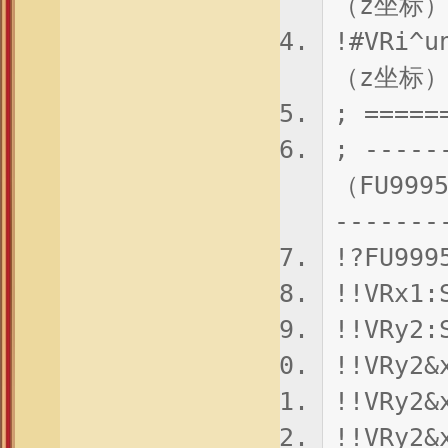
（z坐标）
!#VR
（z坐标）
; =====
; ----
（FU999
-------
!?FU9
!!VRx1:
!!VRy2:
!!VRy2
!!VRy2
!!VRy2