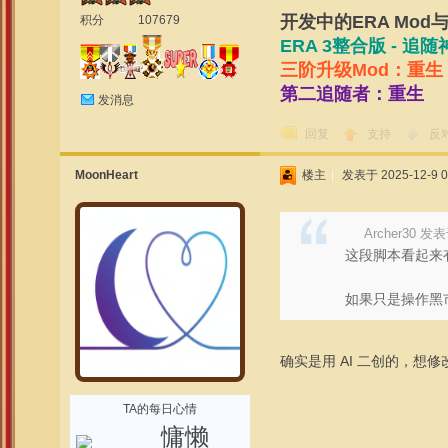
开发中的ERA Mod
积分
107679
ERA 3整合版 - 
三阶升级Mod：重生
第二追随者：重生
发消息
回复
支持
反
MoonHeart
楼主
|
发表于 2025-12-9 0
Archer30 发表于
这段脚本看起来
如果只是操作黑市的
确实是用 AI 二创的，想
TA的每日心情
慵懒