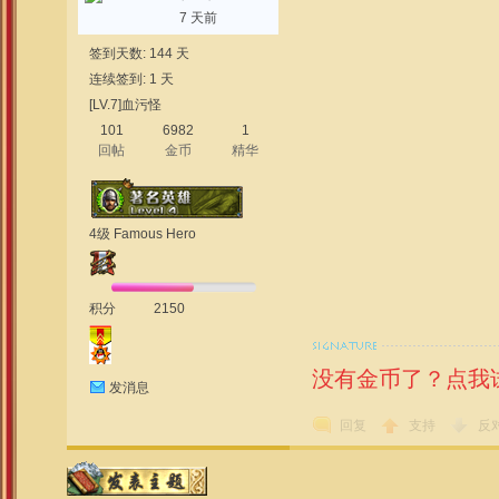
7 天前
签到天数: 144 天
连续签到: 1 天
[LV.7]血污怪
101
6982
1
回帖
金币
精华
4级 Famous Hero
积分
2150
没有金币了？点我
发消息
回复
支持
反