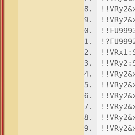
!!VRy2
!!VRy2
!!FU999
!?FU9
!!VRx1:
!!VRy2:
!!VRy2
!!VRy2
!!VRy2
!!VRy2
!!VRy2
!!VRy2