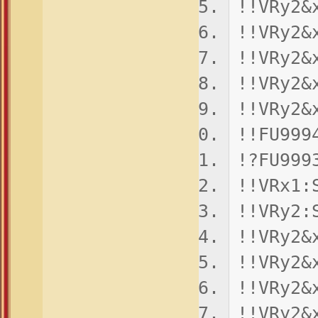
!!VRy2
!!VRy2
!!VRy2
!!VRy2
!!VRy2
!!FU999
!?FU9
!!VRx1:
!!VRy2:
!!VRy2
!!VRy2
!!VRy2
!!VRy2