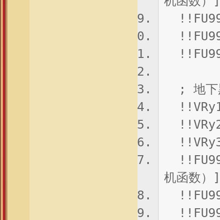
机函数）
!!FU9
!!FU9
!!FU9
; 地下
!!VR
!!VRy
!!VRy
!!FU
机函数）
!!FU
!!FU