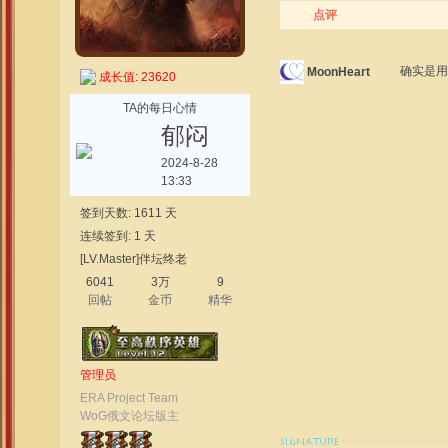
点评
确实是用
MoonHeart
成长值: 23620
TA的每日心情
郁闷
2024-8-28
13:33
签到天数: 1611 天
连续签到: 1 天
[LV.Master]伴坛终老
6041
3万
9
回帖
金币
精华
管理员
ERA Project Team
WoG俄文论坛版主