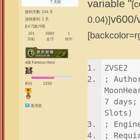
variable "
[c
7 天前
签到天数: 144 天
v600/
0.04)]
连续签到: 1 天
[LV.7]血污怪
[backcolor=rg
101
6982
1
回帖
金币
精华
4级 Famous Hero
ZVSE2
; Autho
积分
2150
MoonHea
7 days;
发消息
Slots)
; Eng
; Requi