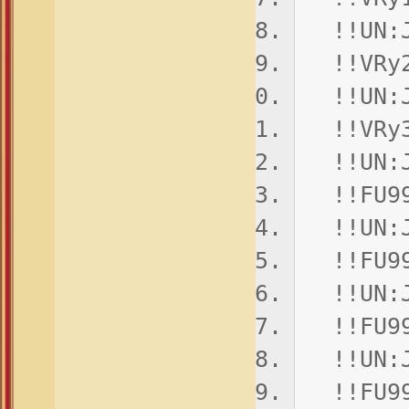
!!UN:J
!!VR
!!UN:J
!!VR
!!UN:J
!!FU
!!UN:J
!!FU
!!UN:J
!!FU
!!UN:J
!!FU