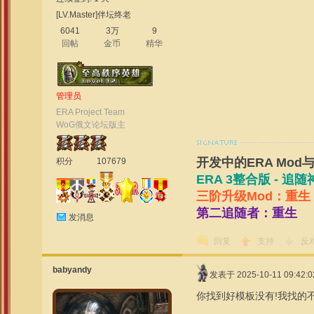
[LV.Master]伴坛终老
6041
3万
9
回帖
金币
精华
管理员
ERA Project Team
WoG俄文论坛版主
开发中的ERA Mod
积分
107679
ERA 3整合版 - 
三阶升级Mod：重生
第二追随者：重生
发消息
回复
支持
反
babyandy
发表于 2025-10-11 09:42:0
你找到好模板没有!我找的不