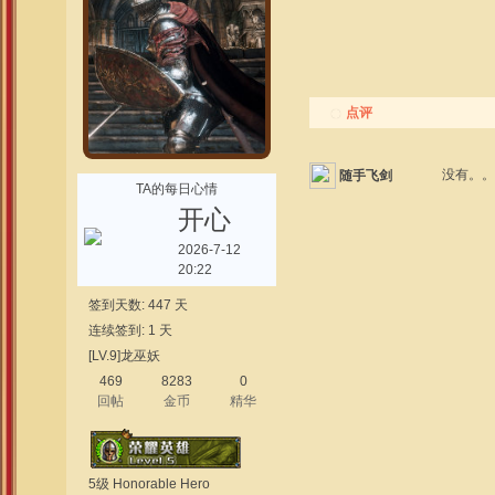
点评
没有。
随手飞剑
TA的每日心情
开心
2026-7-12
20:22
签到天数: 447 天
连续签到: 1 天
[LV.9]龙巫妖
469
8283
0
回帖
金币
精华
5级 Honorable Hero