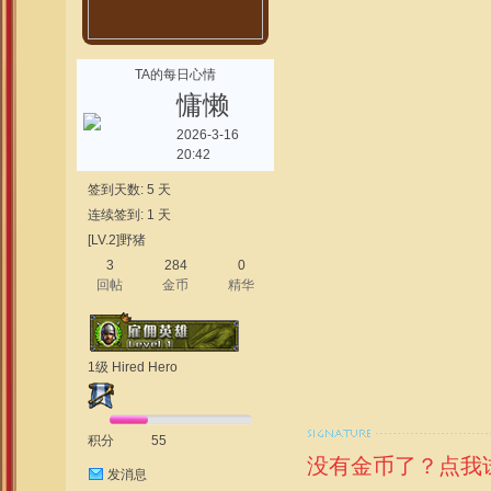
TA的每日心情
慵懒
2026-3-16
20:42
签到天数: 5 天
连续签到: 1 天
[LV.2]野猪
3
284
0
回帖
金币
精华
1级 Hired Hero
积分
55
没有金币了？点我
发消息