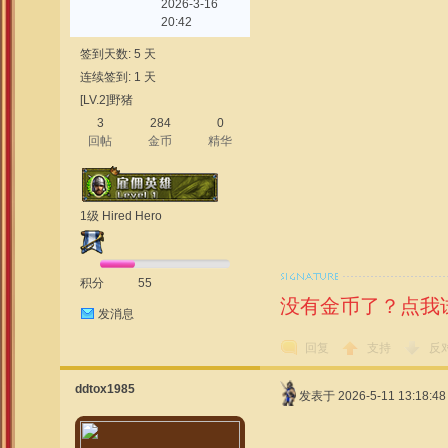
2026-3-16
20:42
签到天数: 5 天
连续签到: 1 天
[LV.2]野猪
3
284
0
回帖
金币
精华
1级 Hired Hero
积分
55
没有金币了？点我
发消息
回复
支持
反
ddtox1985
发表于 2026-5-11 13:18:48