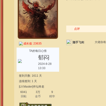
点评
大佬你
随手飞剑
成长值: 23635
TA的每日心情
郁闷
2024-8-28
13:33
签到天数: 1611 天
连续签到: 1 天
[LV.Master]伴坛终老
6041
3万
9
回帖
金币
精华