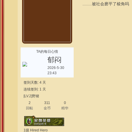
........被社会磨平了棱角吗
TA的每日心情
郁闷
2026-5-30
23:43
签到天数: 4 天
连续签到: 1 天
[LV.2]野猪
2
311
0
回帖
金币
精华
1级 Hired Hero