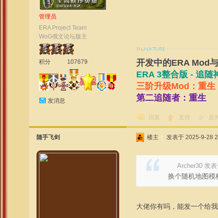
管理员
ERA Project Team
WoG俄文论坛版主
开发中的ERA Mod
积分
107679
ERA 3整合版 - 
三阶升级Mod：重生
第二追随者：重生
发消息
回复
支持
反
随手飞剑
楼主
|
发表于 2025-9-28 2
Archer30 发表于
换个随机地图模
大佬你有吗，能发一个给我