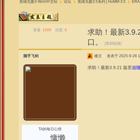
英雄无敌3-WoG中文站
论坛
英雄无敌3.5系列 | HoMM 3.5
ERA
»
›
›
查看:
1609
|
回复:
6
求助！最新3.
口。
[复制链接]
随手飞剑
楼主
|
发表于 2025-9-28 1
求助！最新3.9.21 版里
追
TA的每日心情
慵懒