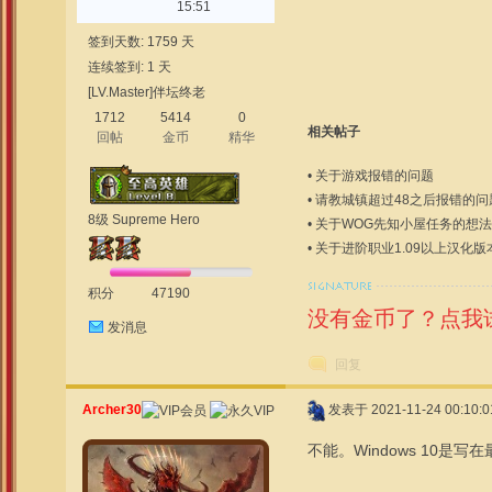
15:51
签到天数: 1759 天
连续签到: 1 天
[LV.Master]伴坛终老
1712
5414
0
相关帖子
回帖
金币
精华
•
关于游戏报错的问题
•
请教城镇超过48之后报错的问
8级 Supreme Hero
•
关于WOG先知小屋任务的想法
•
关于进阶职业1.09以上汉化
积分
47190
没有金币了？点我
发消息
回复
Archer30
发表于 2021-11-24 00:10:0
不能。Windows 10是写