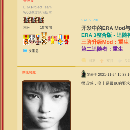
管理员
ERA Project Team
WoG俄文论坛版主
开发中的ERA Mod
积分
107679
ERA 3整合版 - 
三阶升级Mod：重生
第二追随者：重生
发消息
回复
支持
反
噬魂恶魔
发表于 2021-11-24 15:38:1
很遗憾，瘟十是最低的要求