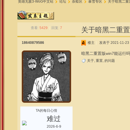
英雄无敌3-WoG中文站
论坛
杂烩区
暴雪专区
关于暗黑二重
»
›
›
›
查看:
5429
|
回复:
7
关于暗黑二重置
18640879586
楼主
|
发表于 2021-11-23 
暗黑二重置版win7能运
关于
,
重置
,
的问题
TA的每日心情
难过
2026-6-9