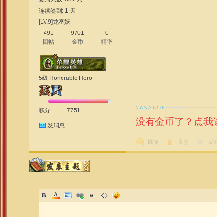
连续签到: 1 天
[LV.9]龙巫妖
491
9701
0
回帖
金币
精华
5级 Honorable Hero
积分
7751
没有金币了？点我
发消息
回复
支持
反