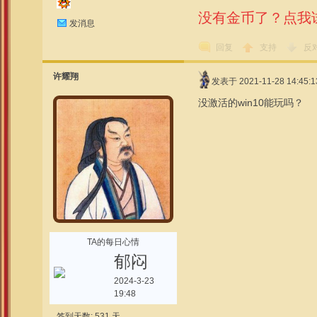
没有金币了？点我
发消息
回复
支持
反
许耀翔
发表于 2021-11-28 14:45:1
没激活的win10能玩吗？
TA的每日心情
郁闷
2024-3-23
19:48
签到天数: 531 天