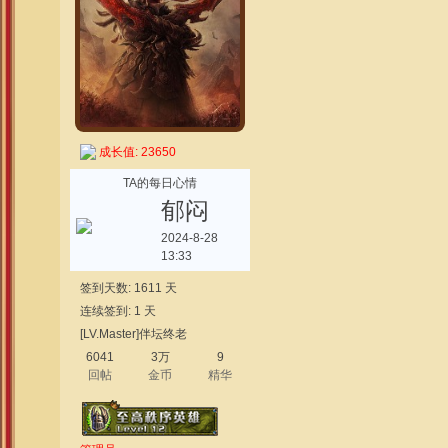
成长值: 23650
TA的每日心情
郁闷
2024-8-28
13:33
签到天数: 1611 天
连续签到: 1 天
[LV.Master]伴坛终老
6041
3万
9
回帖
金币
精华