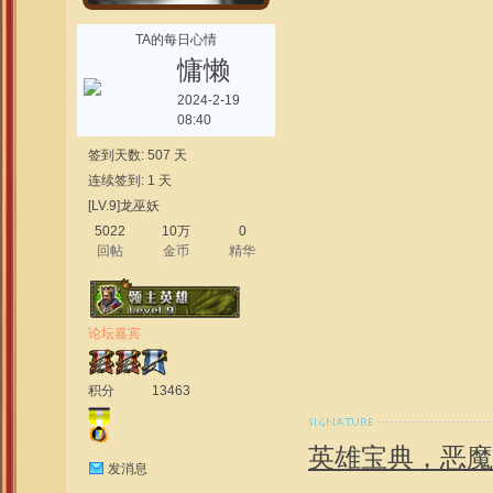
TA的每日心情
慵懒
2024-2-19
08:40
签到天数: 507 天
连续签到: 1 天
[LV.9]龙巫妖
5022
10万
0
回帖
金币
精华
论坛嘉宾
积分
13463
英雄宝典，恶魔
发消息