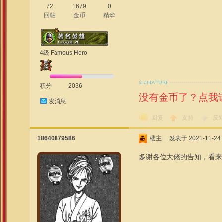
72
1679
0
回帖
金币
精华
4级 Famous Hero
积分
2036
没有金币了？点我
发消息
回复
支持
反
18640879586
楼主
|
发表于 2021-11-24 
多谢各位大佬的告知，看来只能