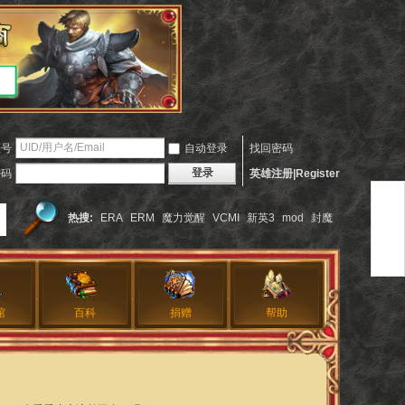
账号
自动登录
找回密码
登录
密码
英雄注册|Register
热搜:
ERA
ERM
魔力觉醒
VCMI
新英3
mod
封魔
馆
百科
捐赠
帮助