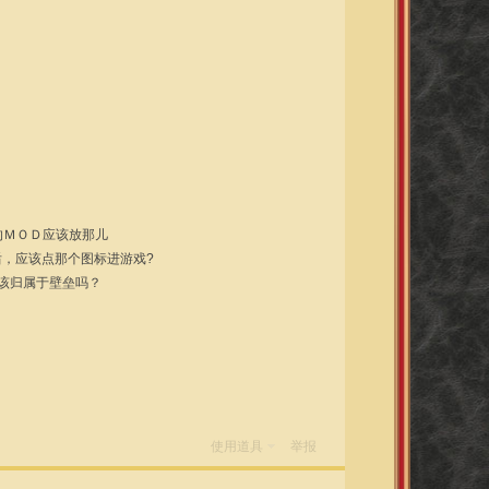
的ＭＯＤ应该放那儿
装好后，应该点那个图标进游戏?
应该归属于壁垒吗？
使用道具
举报