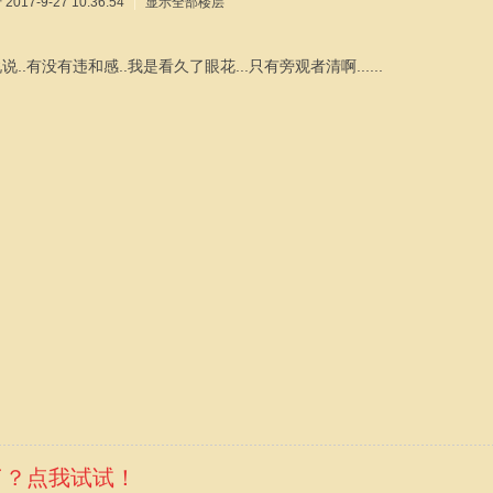
017-9-27 10:36:54
|
显示全部楼层
..有没有违和感..我是看久了眼花...只有旁观者清啊......
了？点我试试！