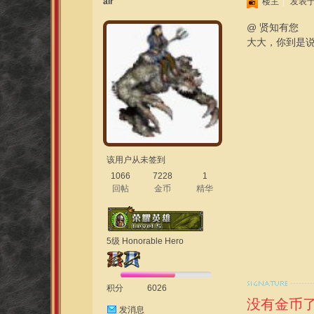
air
楼主
|
发表于 2
@ 贤知有您
大大，你到是说说
该用户从未签到
1066
7228
1
回帖
金币
精华
5级 Honorable Hero
积分
6026
没有金币
发消息