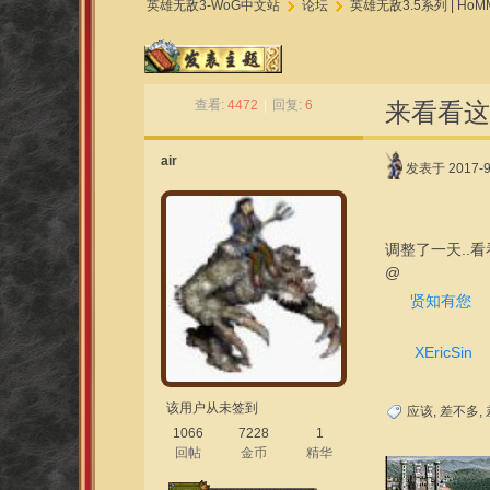
英雄无敌3-WoG中文站
论坛
英雄无敌3.5系列 | HoMM
»
›
查看:
4472
|
回复:
6
来看看这
air
发表于 2017-9-
调整了一天..看
@
贤知有您
XEricSin
该用户从未签到
应该
,
差不多
,
1066
7228
1
回帖
金币
精华