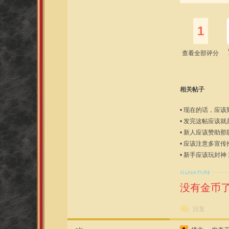
1
查看全部评分
相关帖子
•
现在的话，应该
•
发完这帖应该就是
•
新人应该赞助那版
•
应该注意多宣传
•
新手应该玩封神
没有金币
回复