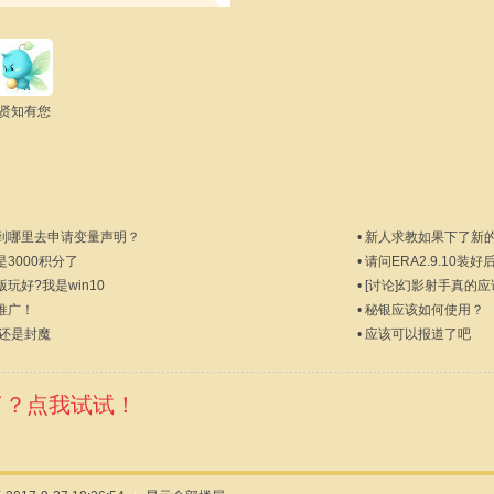
贤知有您
到哪里去申请变量声明？
•
新人求教如果下了新
3000积分了
•
请问ERA2.9.10
玩好?我是win10
•
[讨论]幻影射手真的
推广！
•
秘银应该如何使用？
 还是封魔
•
应该可以报道了吧
了？点我试试！