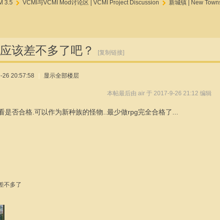
 3.5
VCMI与VCMI Mod讨论区 | VCMI Project Discussion
新城镇 | New Town
›
›
应该差不多了吧？
[复制链接]
26 20:57:58
|
显示全部楼层
本帖最后由 air 于 2017-9-26 21:12 编辑
看是否合格.可以作为新种族的怪物..最少做rpg完全合格了...
差不多了