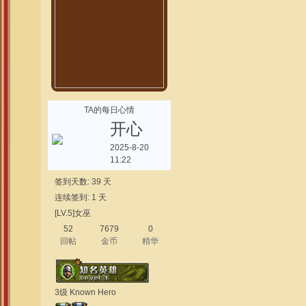
TA的每日心情
开心
2025-8-20
11:22
签到天数: 39 天
连续签到: 1 天
[LV.5]女巫
52
7679
0
回帖
金币
精华
3级 Known Hero