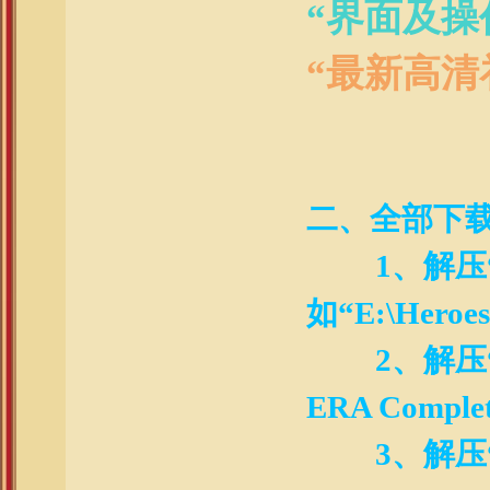
“界面及操作
“最新
高清补
二、全部下
1、解压“Her
如“E:\Heroes
2、解压“封神2
ERA Complet
3、解压“界