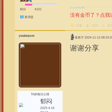
积分
4102
没有金币了？点我
发消息
回复
支持
反
youbaiyxm
发表于 2024-11-12 08:33:2
谢谢
TA的每日心情
郁闷
2025-4-16