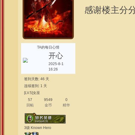
感谢楼主分
TA的每日心情
开心
2025-8-1
16:26
签到天数: 46 天
连续签到: 1 天
[LV.5]女巫
57
9549
0
回帖
金币
精华
3级 Known Hero