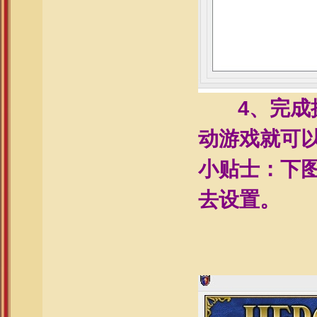
4、完成操
动游戏就可
小贴士：下
去设置。