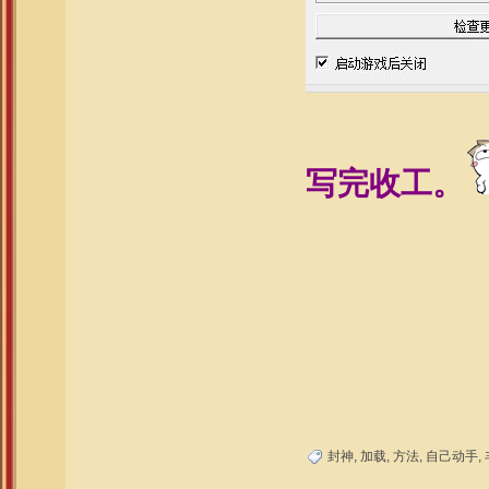
写完收工。
封神
,
加载
,
方法
,
自己动手
,