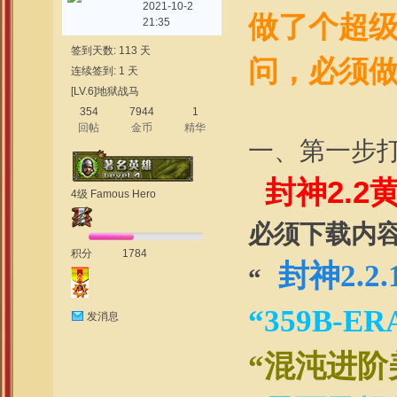
2021-10-2
做了个超
21:35
签到天数: 113 天
问，必须做
连续签到: 1 天
[LV.6]地狱战马
354
7944
1
回帖
金币
精华
一、第一步
封神2.
4级 Famous Hero
必须下载内
积分
1784
封神2.2
“
“359B-E
发消息
“混沌进阶美