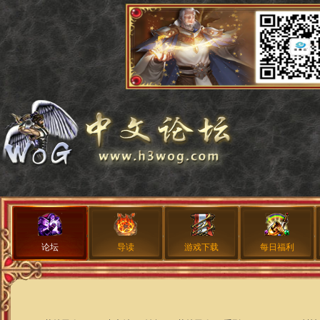
论坛
导读
游戏下载
每日福利