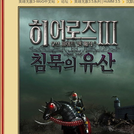
英雄无敌3-WoG中文站
论坛
英雄无敌3.5系列 | HoMM 3.5
沉默的遗
»
›
›