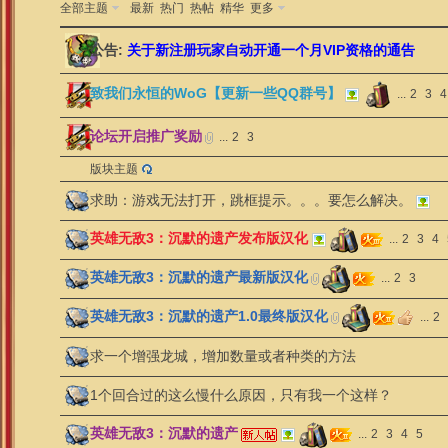
全部主题
最新
热门
热帖
精华
更多
公告:
关于新注册玩家自动开通一个月VIP资格的通告
致我们永恒的WoG【更新一些QQ群号】
...
2
3
4
论坛开启推广奖励
...
2
3
版块主题
求助：游戏无法打开，跳框提示。。。要怎么解决。
英雄无敌3：沉默的遗产发布版汉化
...
2
3
4
英雄无敌3：沉默的遗产最新版汉化
...
2
3
英雄无敌3：沉默的遗产1.0最终版汉化
...
2
求一个增强龙城，增加数量或者种类的方法
1个回合过的这么慢什么原因，只有我一个这样？
英雄无敌3：沉默的遗产
...
2
3
4
5