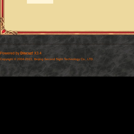
Powered by
Discuz!
X3.4
Copyright © 2004-2022, Beijing Second Sight Technology Co., LTD.