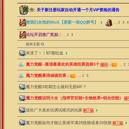
公告:
关于新注册玩家自动开通一个月VIP资格的通告
致我们永恒的WoG【更新一些QQ群号】
...
2
3
4
论坛开启推广奖励
...
2
3
版块主题
奔溃了！！BT图吐血
魔力觉醒--最强最喜欢的英雄投票选择3个
...
2
魔力觉醒最强城镇投票
...
2
3
魔力觉醒3初期怎么做到无损MF？
魔力觉醒说明大全（指挥官技能+生物效果+组合技能）
送给广大喜欢玩调试模式的玩家
魔力觉醒如何才能让英雄学满28技能或者20技能