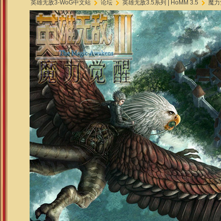
英雄无敌3-WoG中文站
论坛
英雄无敌3.5系列 | HoMM 3.5
魔力觉
»
›
›