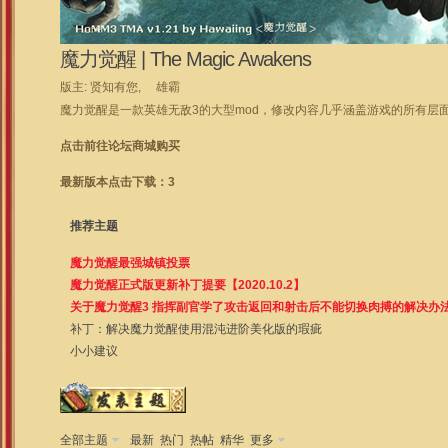
魔力觉醒 | The Magic Awakens
版主:
贤知有您
,
雄霸
魔力觉醒是一款英雄无敌3的大型mod，修改内容几乎涵盖游戏的所有层面。游
点击前往论坛商城购买
最新版本点击下载：3
推荐主题
魔力觉醒最强城镇投票
魔力觉醒正式版更新补丁提要【2020.10.2】
关于魔力觉醒3 指挥副官学了攻击返回和射击后不能切换肉搏的解决办
补丁：解决魔力觉醒使用混沌进阶美化版的瑕疵
小小建议
全部主题
最新
热门
热帖
精华
更多