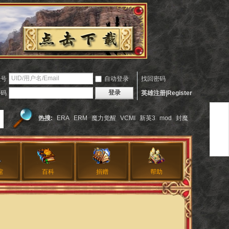
账号
自动登录
找回密码
登录
密码
英雄注册|Register
热搜:
ERA
ERM
魔力觉醒
VCMI
新英3
mod
封魔
馆
百科
捐赠
帮助