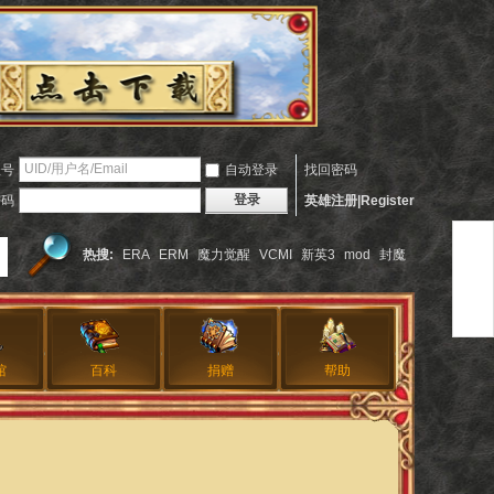
账号
自动登录
找回密码
登录
密码
英雄注册|Register
热搜:
ERA
ERM
魔力觉醒
VCMI
新英3
mod
封魔
馆
百科
捐赠
帮助