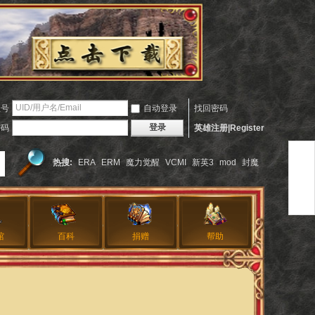
账号
自动登录
找回密码
登录
密码
英雄注册|Register
热搜:
ERA
ERM
魔力觉醒
VCMI
新英3
mod
封魔
馆
百科
捐赠
帮助