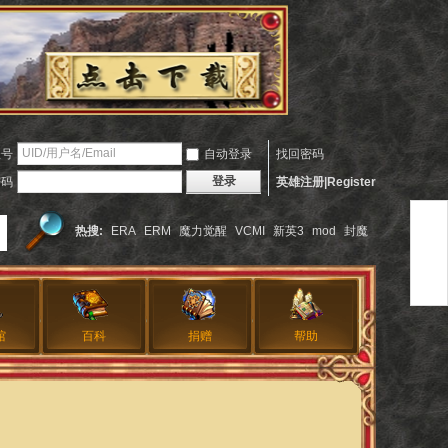
账号
自动登录
找回密码
登录
密码
英雄注册|Register
热搜:
ERA
ERM
魔力觉醒
VCMI
新英3
mod
封魔
馆
百科
捐赠
帮助