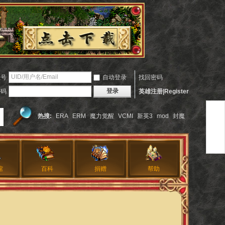
账号
自动登录
找回密码
登录
密码
英雄注册|Register
热搜:
ERA
ERM
魔力觉醒
VCMI
新英3
mod
封魔
馆
百科
捐赠
帮助