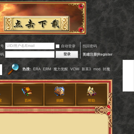
账号
自动登录
找回密码
登录
密码
英雄注册|Register
热搜:
ERA
ERM
魔力觉醒
VCMI
新英3
mod
封魔
馆
百科
捐赠
帮助