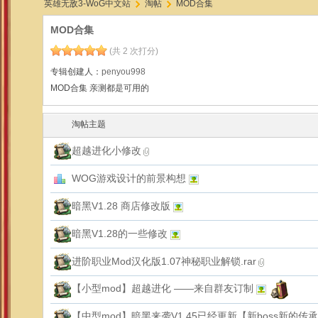
英雄无敌3-WoG中文站
淘帖
MOD合集
MOD合集
(共 2 次打分)
›
›
专辑创建人：
penyou998
MOD合集 亲测都是可用的
淘帖主题
超越进化小修改
WOG游戏设计的前景构想
暗黑V1.28 商店修改版
暗黑V1.28的一些修改
进阶职业Mod汉化版1.07神秘职业解锁.rar
【小型mod】超越进化 ——来自群友订制
【中型mod】暗黑来袭V1.45已经更新【新boss新的传