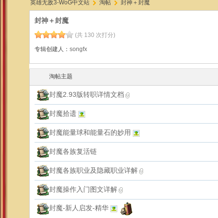
英雄无敌3-WoG中文站
淘帖
封神＋封魔
封神＋封魔
(共 130 次打分)
›
›
专辑创建人：
songfx
淘帖主题
封魔2.93版转职详情文档
封魔拾遗
封魔能量球和能量石的妙用
封魔各族复活链
封魔各族职业及隐藏职业详解
封魔操作入门图文详解
封魔-新人启发-精华