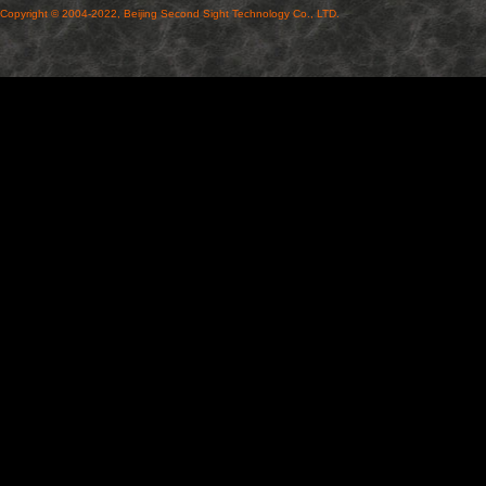
Copyright © 2004-2022, Beijing Second Sight Technology Co., LTD.